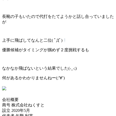
長靴の子もいたので代打をたてようかと話し合っていました
が
上手に飛ばしてなんと二位( ﾟДﾟ)
優勝候補がタイミングが掴めず２度挑戦するも
なかなか飛ばないという結果でした(-_-;)
何があるかわかりませんねー(;’∀’)
会社概要
商号 株式会社ねくすと
設立 2020年5月
代表者 矢野 利英