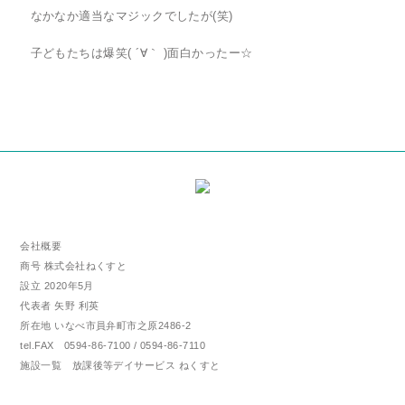
なかなか適当なマジックでしたが(笑)
子どもたちは爆笑( ´∀｀ )面白かったー☆
会社概要
商号 株式会社ねくすと
設立 2020年5月
代表者 矢野 利英
所在地 いなべ市員弁町市之原2486-2
tel.FAX 0594-86-7100 / 0594-86-7110
施設一覧 放課後等デイサービス ねくすと