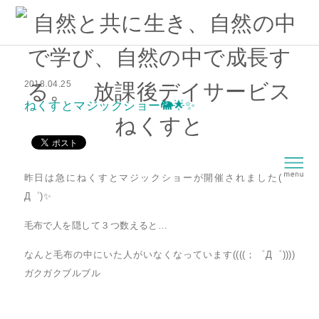
2018.04.25
ねくすとマジックショー🐘🌟✨
昨日は急にねくすとマジックショーが開催されました( ゜
Д゜)✨
毛布で人を隠して３つ数えると…
なんと毛布の中にいた人がいなくなっています((((；゜Д゜))))
ガクガクブルブル