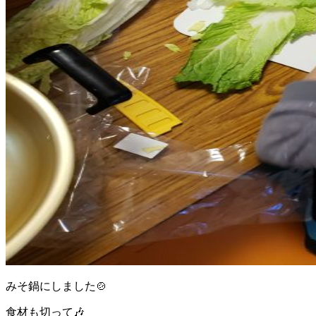
みそ鍋にしました🍲
食材も切って🎶