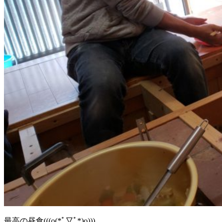
最高の昼食(((o(*ﾟ▽ﾟ*)o)))