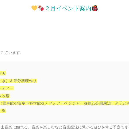
２月イベント案内
うございます。
定★
まき）＆節分料理作り
ーティー
＆牧場
（電車館or岐阜市科学館orディノアドベンチャーor養老公園周辺）※子ど
す※
法士音楽に触れる、音楽を楽しむなど音楽療法に繋がる遊びをする予定です