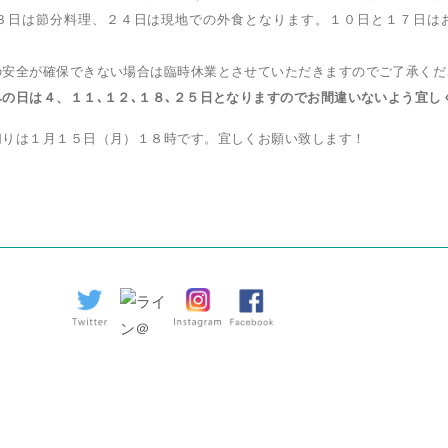
３日は節分料理、２４日は現地での外食となります。１０日と１７日は
の安全が確保できない場合は臨時休業とさせていただきますのでご了承くだ
の日は４、１１､１２､１８､２５日となりますのでお間違いないよう宜し
切りは１月１５日（月）１８時です。宜しくお願い致します！