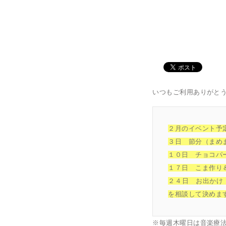
いつもご利用ありがと
２月のイベント予
３日 節分（まめ
１０日 チョコパ
１７日 こま作り
２４日 お出かけ
を相談して決めま
※毎週木曜日は音楽療