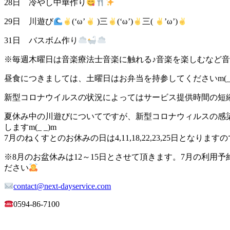
28日 冷やし中華作り
29日 川遊び
(‘ω’
)三
(‘ω’)
三(
’ω’)
31日 バスボム作り
※毎週木曜日は音楽療法士音楽に触れる♪音楽を楽しむなど
昼食につきましては、土曜日はお弁当を持参してくださいm(__
新型コロナウイルスの状況によってはサービス提供時間の短縮
夏休み中の川遊びについてですが、新型コロナウィルスの感染状
しますm(_ _)m
7月のねくすとのお休みの日は4,11,18,22,23,25日とな
※8月のお盆休みは12～15日とさせて頂きます。7月の利用
ださい
contact@next-dayservice.com
0594-86-7100