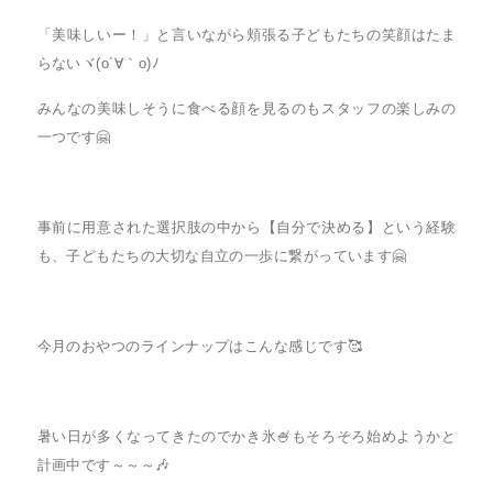
「美味しいー！」と言いながら頬張る子どもたちの笑顔はたま
らないヾ(o´∀｀o)ﾉ
みんなの美味しそうに食べる顔を見るのもスタッフの楽しみの
一つです🤗
事前に用意された選択肢の中から【自分で決める】という経験
も、子どもたちの大切な自立の一歩に繋がっています🤗
今月のおやつのラインナップはこんな感じです🥰
暑い日が多くなってきたのでかき氷🍧もそろそろ始めようかと
計画中です～～～🎶