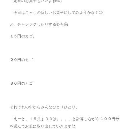
「定番のお菓子もいいよね🤩」
「今日はこっちの新しいお菓子にしてみようかな？🧐」
と、チャレンジしたりする姿も🤗
１５円
のカゴ、
２０円
のカゴ、
３０円
のカゴ
それぞれの中からみんなひとりひとり、
「えーと、１５足す３０は。。。」と計算しながら
１００円分
を選んでお皿に取り出していきます🥰