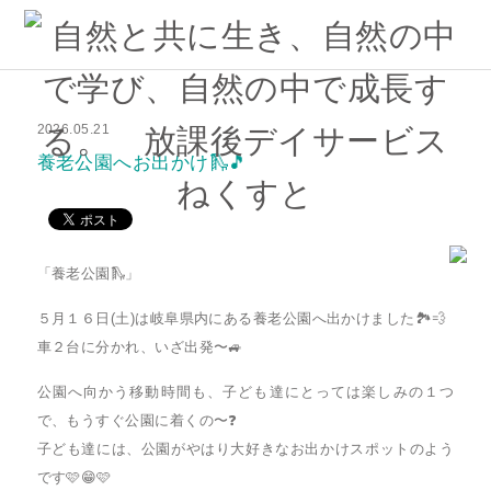
2026.05.21
養老公園へお出かけ🛝🎵
「養老公園🛝」
５月１６日(土)は岐阜県内にある養老公園へ出かけました🏞️💨
車２台に分かれ、いざ出発〜🚙
公園へ向かう移動時間も、子ども達にとっては楽しみの１つ
で、もうすぐ公園に着くの〜❓️
子ども達には、公園がやはり大好きなお出かけスポットのよう
です🩷😁🩷