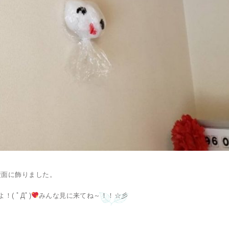
壁面に飾りました。
( ﾟДﾟ)
みんな見に来てね～！！☆彡