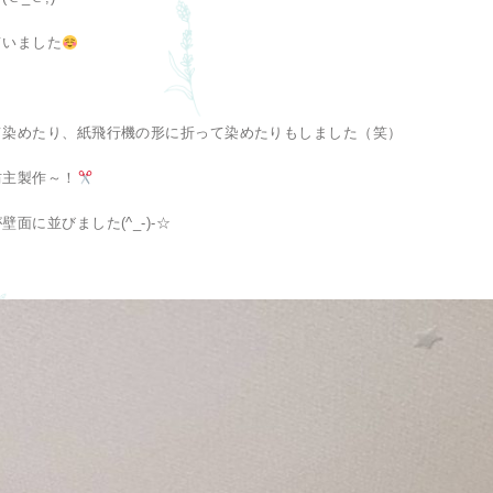
ていました
て染めたり、紙飛行機の形に折って染めたりもしました（笑）
坊主製作～！
面に並びました(^_-)-☆