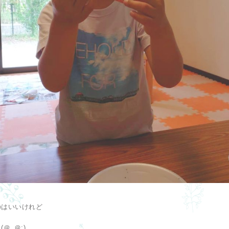
のはいいけれど
＠_＠;)