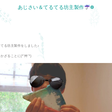
あじさい＆てるてる坊主製作
❁
てる坊主製作をしました♪
ざることに(*´艸`*)